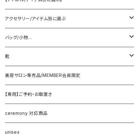
PASSIONE/cafune
outer
アクセサリー/アイテム別に選ぶ
coat/down
ヤマトドレス／dolly-sean／DONEEYU／他
tops
pierce/earring/ear cuff
バッグ/小物…
jacket/blouson
knit/sweat/parker
lovint
bottom
necklace/top
bag
靴
cardigan/zip parker
T-shirt/cutsew
denim
RISLEY
one-piece/salopette
ring
stol・muffler・scarf
sandal
美容サロン専売品/MEMBER会員限定
vest/jilet
blouse/shirt
pants
CHIGNON／YENN／Mewl
inner/underwear
bracelet/anklet
belt
sneaker
【専用】ご予約・お取置き
no sleeve/tank top
skirt
LEMELANGE／ESPEYRAC
hair accessory
hat・cap
loafer／flat shoes
ceremony 対応商品
other
anana
corsage/broach
arm cover
pumps・mule
unisex