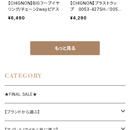
【CHIGNON】BIGフープイヤ
【CHIGNON】ブラストラッ
リング/チェーン2wayピアス
プ 0053-427SH／0053
-428SH
¥6,490
¥4,290
もっと見る
CATEGORY
★FINAL SALE★
【ブランドから選ぶ】
SELECT／ORIGINAL
【アパレル/アイテム別に選ぶ】