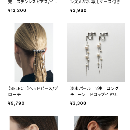
売 ステンレスピアス/イヤ
ンズメガネ 専用ケース付き
リング
¥13,200
¥3,960
【SELECT】ヘッドピース/ブ
淡水パール 2連 ロング
ローチ
チェーン ドロップイヤリン
グ スウィング アクセサリ
¥9,790
¥3,300
ー 華奢 韓国製