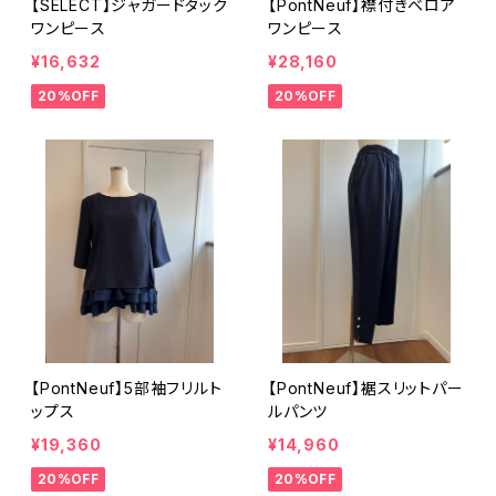
【SELECT】ジャガードタック
【PontNeuf】襟付きベロア
ワンピース
ワンピース
¥16,632
¥28,160
20%OFF
20%OFF
【PontNeuf】5部袖フリルト
【PontNeuf】裾スリットパー
ップス
ルパンツ
¥19,360
¥14,960
20%OFF
20%OFF