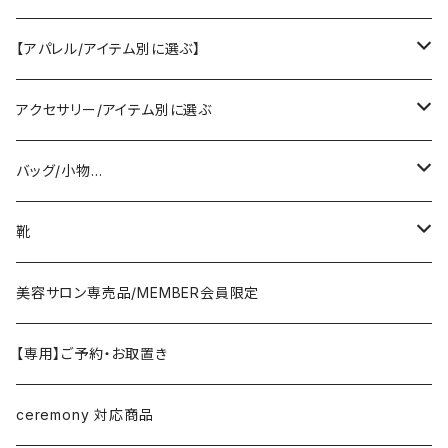
SELECT／ORIGINAL
【アパレル/アイテム別に選ぶ】
PASSIONE/cafune
outer
アクセサリー/アイテム別に選ぶ
coat/down
ヤマトドレス／dolly-sean／DONEEYU／他
tops
pierce/earring/ear cuff
バッグ/小物…
jacket/blouson
knit/sweat/parker
lovint
bottom
necklace/top
bag
靴
cardigan/zip parker
T-shirt/cutsew
denim
RISLEY
one-piece/salopette
ring
stol・muffler・scarf
sandal
美容サロン専売品/MEMBER会員限定
vest/jilet
blouse/shirt
pants
CHIGNON／YENN／Mewl
inner/underwear
bracelet/anklet
belt
sneaker
【専用】ご予約・お取置き
no sleeve/tank top
skirt
LEMELANGE／ESPEYRAC
hair accessory
hat・cap
loafer／flat shoes
ceremony 対応商品