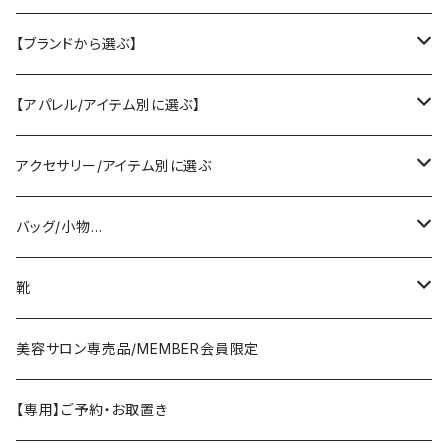
【ブランドから選ぶ】
SELECT／ORIGINAL
【アパレル/アイテム別に選ぶ】
PASSIONE/cafune
outer
アクセサリー/アイテム別に選ぶ
coat/down
ヤマトドレス／dolly-sean／DONEEYU／他
tops
pierce/earring/ear cuff
バッグ/小物…
jacket/blouson
knit/sweat/parker
lovint
bottom
necklace/top
bag
靴
cardigan/zip parker
T-shirt/cutsew
denim
RISLEY
one-piece/salopette
ring
stol・muffler・scarf
sandal
美容サロン専売品/MEMBER会員限定
vest/jilet
blouse/shirt
pants
CHIGNON／YENN／Mewl
inner/underwear
bracelet/anklet
belt
sneaker
【専用】ご予約・お取置き