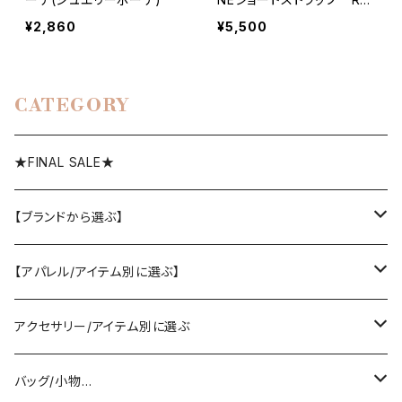
03-SSP698
¥2,860
¥5,500
CATEGORY
★FINAL SALE★
【ブランドから選ぶ】
SELECT／ORIGINAL
【アパレル/アイテム別に選ぶ】
PASSIONE/cafune
outer
アクセサリー/アイテム別に選ぶ
coat/down
ヤマトドレス／dolly-sean／DONEEYU／他
tops
pierce/earring/ear cuff
バッグ/小物…