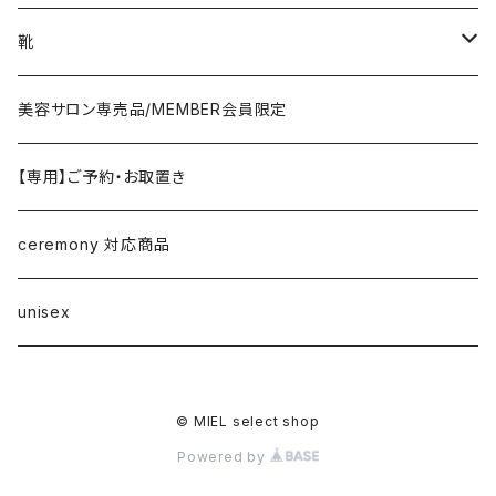
jacket/blouson
knit/sweat/parker
lovint
bottom
necklace/top
bag
靴
cardigan/zip parker
T-shirt/cutsew
denim
RISLEY
one-piece/salopette
ring
stol・muffler・scarf
sandal
美容サロン専売品/MEMBER会員限定
vest/jilet
blouse/shirt
pants
CHIGNON／YENN／Mewl
inner/underwear
bracelet/anklet
belt
sneaker
【専用】ご予約・お取置き
no sleeve/tank top
skirt
LEMELANGE／ESPEYRAC
hair accessory
hat・cap
loafer／flat shoes
ceremony 対応商品
other
anana
corsage/broach
arm cover
pumps・mule
unisex
DONA MARIE
eye wear
boots
© MIEL select shop
EMUE／le chanter
other
Powered by