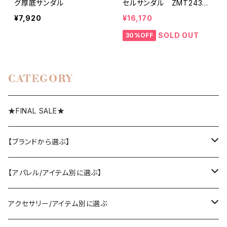
グ厚底サンダル
セルサンダル ZMT243SH
224
¥7,920
¥16,170
SOLD OUT
30%OFF
CATEGORY
★FINAL SALE★
【ブランドから選ぶ】
SELECT／ORIGINAL
【アパレル/アイテム別に選ぶ】
PASSIONE/cafune
outer
アクセサリー/アイテム別に選ぶ