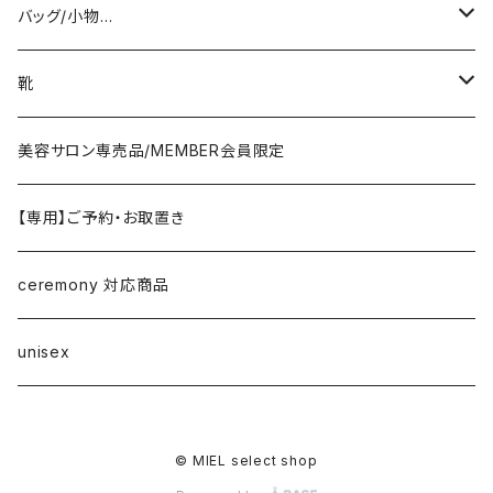
coat/down
ヤマトドレス／dolly-sean／DONEEYU／他
tops
pierce/earring/ear cuff
バッグ/小物…
jacket/blouson
knit/sweat/parker
lovint
bottom
necklace/top
bag
靴
cardigan/zip parker
T-shirt/cutsew
denim
RISLEY
one-piece/salopette
ring
stol・muffler・scarf
sandal
美容サロン専売品/MEMBER会員限定
vest/jilet
blouse/shirt
pants
CHIGNON／YENN／Mewl
inner/underwear
bracelet/anklet
belt
sneaker
【専用】ご予約・お取置き
no sleeve/tank top
skirt
LEMELANGE／ESPEYRAC
hair accessory
hat・cap
loafer／flat shoes
ceremony 対応商品
other
anana
corsage/broach
arm cover
pumps・mule
unisex
DONA MARIE
eye wear
boots
© MIEL select shop
EMUE／le chanter
other