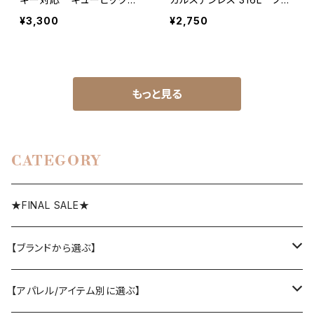
ルコニア ネックレス silv
ガロチェーン ネックレス
¥3,300
¥2,750
er925 韓国製
金属アレルギー対応 韓国
製
もっと見る
CATEGORY
★FINAL SALE★
【ブランドから選ぶ】
SELECT／ORIGINAL
【アパレル/アイテム別に選ぶ】