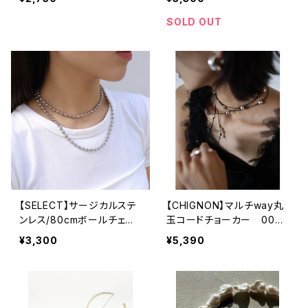
アレルギー対応
アレルギー対応 韓国製
SOLD OUT
【SELECT】サージカルステ
【CHIGNON】マルチway丸
ンレス/80cmボールチェー
玉コードチョーカー 0046
ン ロングネックレス 金属
-590RT
¥3,300
¥5,390
アレルギー対応 韓国製