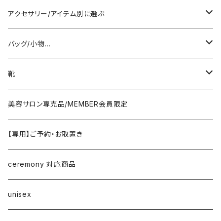
PASSIONE/cafune
outer
アクセサリー/アイテム別に選ぶ
coat/down
ヤマトドレス／dolly-sean／DONEEYU／他
tops
pierce/earring/ear cuff
バッグ/小物…
jacket/blouson
knit/sweat/parker
lovint
bottom
necklace/top
bag
靴
cardigan/zip parker
T-shirt/cutsew
denim
RISLEY
one-piece/salopette
ring
stol・muffler・scarf
sandal
美容サロン専売品/MEMBER会員限定
vest/jilet
blouse/shirt
pants
CHIGNON／YENN／Mewl
inner/underwear
bracelet/anklet
belt
sneaker
【専用】ご予約・お取置き
no sleeve/tank top
skirt
LEMELANGE／ESPEYRAC
hair accessory
hat・cap
loafer／flat shoes
ceremony 対応商品
other
anana
corsage/broach
arm cover
pumps・mule
unisex