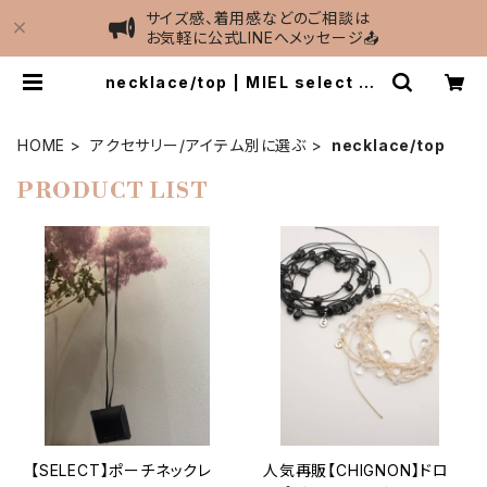
サイズ感、着用感などのご相談は
お気軽に公式LINEへメッセージ📤
necklace/top | MIEL select sh
op
HOME
アクセサリー/アイテム別に選ぶ
necklace/top
PRODUCT LIST
【SELECT】ポーチネックレ
人気再販【CHIGNON】ドロ