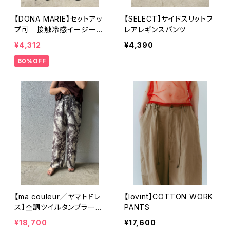
【DONA MARIE】セットアッ
【SELECT】サイドスリットフ
プ可 接触冷感イージーワ
レアレギンスパンツ
イドパンツ
¥4,312
¥4,390
60%OFF
【ma couleur／ヤマトドレ
【lovint】COTTON WORK
ス】杢調ツイルタンブラープ
PANTS
リントストレートパンツ
¥18,700
¥17,600