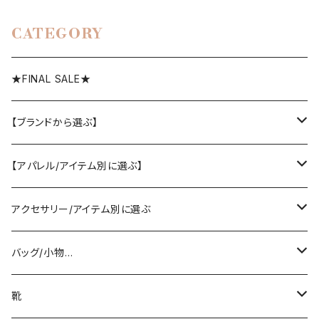
CATEGORY
★FINAL SALE★
【ブランドから選ぶ】
SELECT／ORIGINAL
【アパレル/アイテム別に選ぶ】
PASSIONE/cafune
outer
アクセサリー/アイテム別に選ぶ
coat/down
ヤマトドレス／dolly-sean／DONEEYU／他
tops
pierce/earring/ear cuff
バッグ/小物…
jacket/blouson
knit/sweat/parker
lovint
bottom
necklace/top
bag
靴