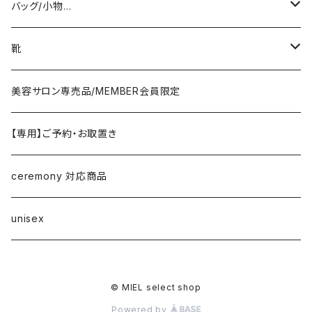
coat/down
ヤマトドレス／dolly-sean／DONEEYU／他
tops
pierce/earring/ear cuff
バッグ/小物…
jacket/blouson
knit/sweat/parker
lovint
bottom
necklace/top
bag
靴
cardigan/zip parker
T-shirt/cutsew
denim
RISLEY
one-piece/salopette
ring
stol・muffler・scarf
sandal
美容サロン専売品/MEMBER会員限定
vest/jilet
blouse/shirt
pants
CHIGNON／YENN／Mewl
inner/underwear
bracelet/anklet
belt
sneaker
【専用】ご予約・お取置き
no sleeve/tank top
skirt
LEMELANGE／ESPEYRAC
hair accessory
hat・cap
loafer／flat shoes
ceremony 対応商品
other
anana
corsage/broach
arm cover
pumps・mule
unisex
DONA MARIE
eye wear
boots
© MIEL select shop
EMUE／le chanter
other
Powered by