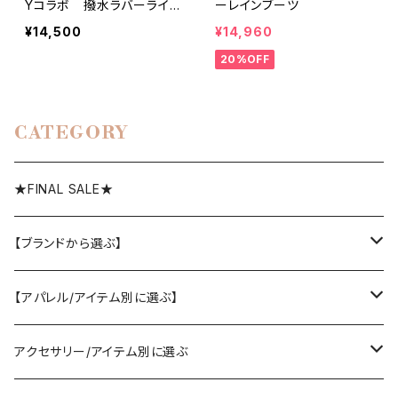
Yコラボ 撥水ラバーライク
ーレインブーツ
ブーツ
¥14,500
¥14,960
20%OFF
CATEGORY
★FINAL SALE★
【ブランドから選ぶ】
SELECT／ORIGINAL
【アパレル/アイテム別に選ぶ】
PASSIONE/cafune
outer
アクセサリー/アイテム別に選ぶ