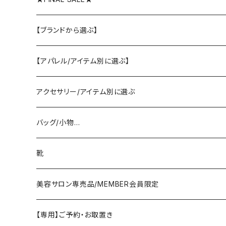
【ブランドから選ぶ】
SELECT／ORIGINAL
【アパレル/アイテム別に選ぶ】
PASSIONE/cafune
outer
アクセサリー/アイテム別に選ぶ
coat/down
ヤマトドレス／dolly-sean／DONEEYU／他
tops
pierce/earring/ear cuff
バッグ/小物…
jacket/blouson
knit/sweat/parker
lovint
bottom
necklace/top
bag
靴
cardigan/zip parker
T-shirt/cutsew
denim
RISLEY
one-piece/salopette
ring
stol・muffler・scarf
sandal
美容サロン専売品/MEMBER会員限定
vest/jilet
blouse/shirt
pants
CHIGNON／YENN／Mewl
inner/underwear
bracelet/anklet
belt
sneaker
【専用】ご予約・お取置き