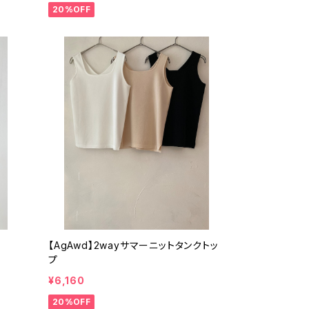
20%OFF
【AgAwd】2wayサマーニットタンクトッ
プ
¥6,160
20%OFF