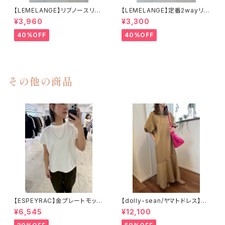
【LEMELANGE】リブノースリー
【LEMELANGE】定番2wayリブ
ブトップス
タンクトップ
¥3,960
¥3,300
40%OFF
40%OFF
その他の商品
【ESPEYRAC】金プレートモック
【dolly-sean/ヤマトドレス】ボ
ネックT
リュームスリーブ切替ワンピー
¥6,545
¥12,100
ス