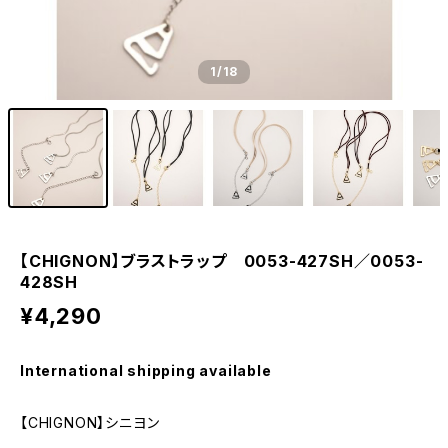
1
/18
【CHIGNON】ブラストラップ 0053-427SH／0053-
428SH
¥4,290
International shipping available
【CHIGNON】シニヨン