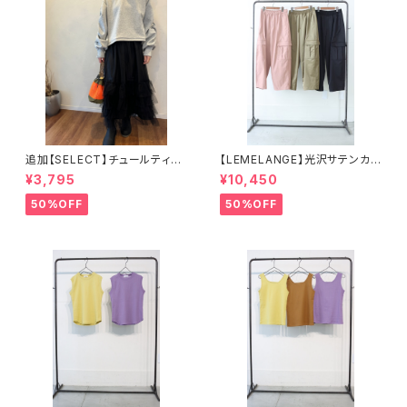
追加【SELECT】チュールティア
【LEMELANGE】光沢サテンカ
ードスカート 43-0101
ーゴパンツ
¥3,795
¥10,450
50%OFF
50%OFF