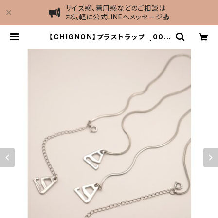
サイズ感、着用感などのご相談は
お気軽に公式LINEへメッセージ📤
【CHIGNON】ブラストラップ 005
3-427SH／0053-428SH | MIE
L select shop