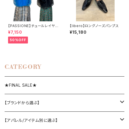
【PASSIONE】チュールレイヤー
【libero】ロングノーズパンプス
ドショート丈PO
¥7,150
¥15,180
50%OFF
CATEGORY
★FINAL SALE★
【ブランドから選ぶ】
SELECT／ORIGINAL
【アパレル/アイテム別に選ぶ】