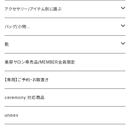
PASSIONE/cafune
outer
アクセサリー/アイテム別に選ぶ
coat/down
ヤマトドレス／dolly-sean／DONEEYU／他
tops
pierce/earring/ear cuff
バッグ/小物…
jacket/blouson
knit/sweat/parker
lovint
bottom
necklace/top
bag
靴
cardigan/zip parker
T-shirt/cutsew
denim
RISLEY
one-piece/salopette
ring
stol・muffler・scarf
sandal
美容サロン専売品/MEMBER会員限定
vest/jilet
blouse/shirt
pants
CHIGNON／YENN／Mewl
inner/underwear
bracelet/anklet
belt
sneaker
【専用】ご予約・お取置き
no sleeve/tank top
skirt
LEMELANGE／ESPEYRAC
hair accessory
hat・cap
loafer／flat shoes
ceremony 対応商品
other
anana
corsage/broach
arm cover
pumps・mule
unisex