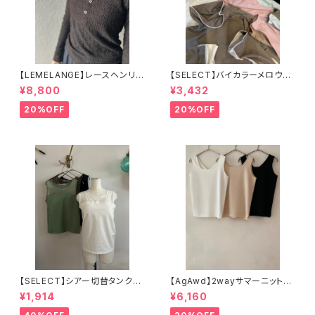
【LEMELANGE】レースヘンリー
【SELECT】バイカラーメロウタ
ネックTee 8611002
ートルPO
¥8,800
¥3,432
20%OFF
20%OFF
【SELECT】シアー切替タンクト
【AgAwd】2wayサマーニットタ
ップ 25-0600
ンクトップ
¥1,914
¥6,160