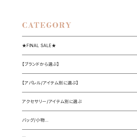
CATEGORY
★FINAL SALE★
【ブランドから選ぶ】
SELECT／ORIGINAL
【アパレル/アイテム別に選ぶ】
PASSIONE/cafune
outer
アクセサリー/アイテム別に選ぶ
coat/down
ヤマトドレス／dolly-sean／DONEEYU／他
tops
pierce/earring/ear cuff
バッグ/小物…
jacket/blouson