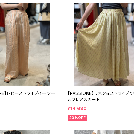
IONE】ドビーストライプイージー
【PASSIONE】リネン混ストライプ
えフレアスカート
¥14,630
30%OFF