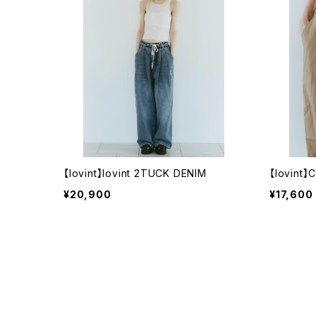
【lovint】lovint 2TUCK DENIM
【lovint
¥20,900
¥17,600