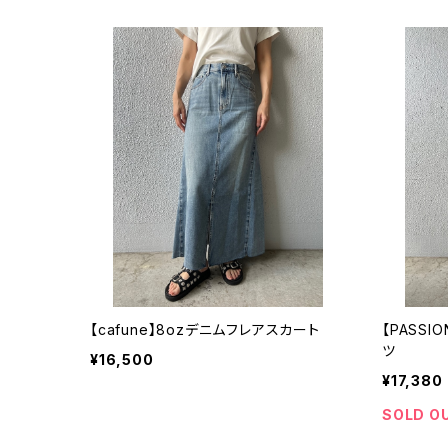
【cafune】8ozデニムフレアスカート
【PASS
ツ
¥16,500
¥17,380
SOLD O