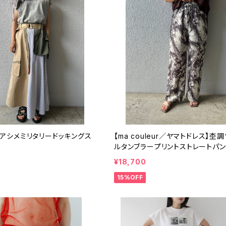
EY】アシメミリタリードッキングス
【ma couleur／ヤマトドレス】杢
ルタンブラープリントストレートパ
¥18,700
15%OFF