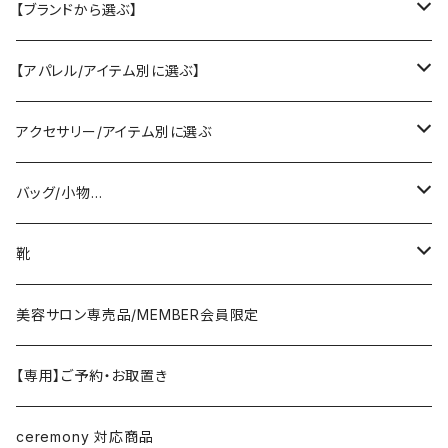
【ブランドから選ぶ】
SELECT／ORIGINAL
【アパレル/アイテム別に選ぶ】
PASSIONE/cafune
outer
アクセサリー/アイテム別に選ぶ
coat/down
ヤマトドレス／dolly-sean／DONEEYU／他
tops
pierce/earring/ear cuff
バッグ/小物…
jacket/blouson
knit/sweat/parker
lovint
bottom
necklace/top
bag
靴
cardigan/zip parker
T-shirt/cutsew
denim
RISLEY
one-piece/salopette
ring
stol・muffler・scarf
sandal
美容サロン専売品/MEMBER会員限定
vest/jilet
blouse/shirt
pants
CHIGNON／YENN／Mewl
inner/underwear
bracelet/anklet
belt
sneaker
【専用】ご予約・お取置き
no sleeve/tank top
skirt
LEMELANGE／ESPEYRAC
hair accessory
hat・cap
loafer／flat shoes
ceremony 対応商品