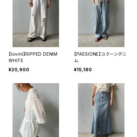
【lovint】RIPPED DENIM
【PASSIONE】コクーンデニ
WHITE
ム
¥20,900
¥15,180