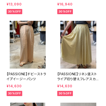
ツ
¥13,090
¥16,940
30%OFF
30%OFF
【PASSIONE】ドビーストラ
【PASSIONE】リネン混スト
イプイージーパンツ
ライプ切り替えフレアスカー
ト
¥14,630
¥14,630
30%OFF
30%OFF