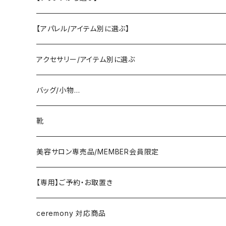
SELECT／ORIGINAL
【アパレル/アイテム別に選ぶ】
PASSIONE/cafune
outer
アクセサリー/アイテム別に選ぶ
coat/down
ヤマトドレス／dolly-sean／DONEEYU／他
tops
pierce/earring/ear cuff
バッグ/小物…
jacket/blouson
knit/sweat/parker
lovint
bottom
necklace/top
bag
靴
cardigan/zip parker
T-shirt/cutsew
denim
RISLEY
one-piece/salopette
ring
stol・muffler・scarf
sandal
美容サロン専売品/MEMBER会員限定
vest/jilet
blouse/shirt
pants
CHIGNON／YENN／Mewl
inner/underwear
bracelet/anklet
belt
sneaker
【専用】ご予約・お取置き
no sleeve/tank top
skirt
LEMELANGE／ESPEYRAC
hair accessory
hat・cap
loafer／flat shoes
ceremony 対応商品