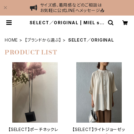
サイズ感、着用感などのご相談は
お気軽に公式LINEへメッセージ📤
SELECT／ORIGINAL | MIEL sel
ect shop
HOME
【ブランドから選ぶ】
SELECT／ORIGINAL
PRODUCT LIST
【SELECT】ポーチネックレ
【SELECT】ライトジョーゼッ