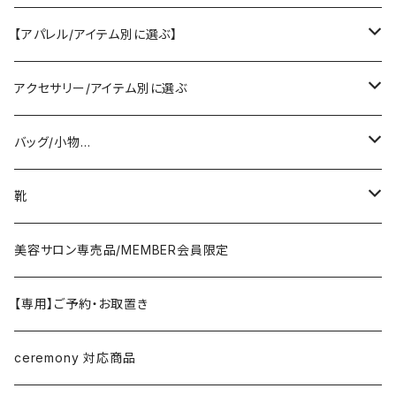
SELECT／ORIGINAL
【アパレル/アイテム別に選ぶ】
PASSIONE/cafune
outer
アクセサリー/アイテム別に選ぶ
coat/down
ヤマトドレス／dolly-sean／DONEEYU／他
tops
pierce/earring/ear cuff
バッグ/小物…
jacket/blouson
knit/sweat/parker
lovint
bottom
necklace/top
bag
靴
cardigan/zip parker
T-shirt/cutsew
denim
RISLEY
one-piece/salopette
ring
stol・muffler・scarf
sandal
美容サロン専売品/MEMBER会員限定
vest/jilet
blouse/shirt
pants
CHIGNON／YENN／Mewl
inner/underwear
bracelet/anklet
belt
sneaker
【専用】ご予約・お取置き
no sleeve/tank top
skirt
LEMELANGE／ESPEYRAC
hair accessory
hat・cap
loafer／flat shoes
ceremony 対応商品
other