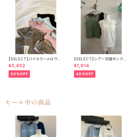
【SELECT】バイカラーメロウタ
【SELECT】シアー切替タンクト
ートルPO
ップ 25-0600
¥3,432
¥1,914
20%OFF
40%OFF
セール中の商品