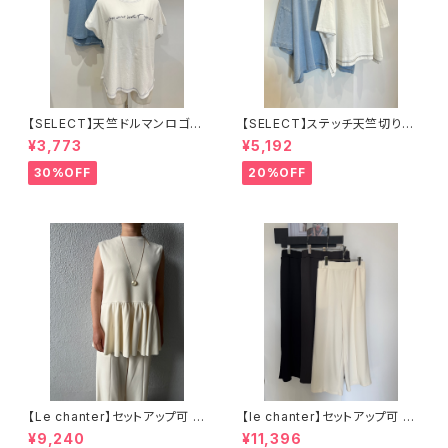
【SELECT】天竺ドルマンロゴT
【SELECT】ステッチ天竺切り替
シャツ
えワイドロゴT
¥3,773
¥5,192
30%OFF
20%OFF
【Le chanter】セットアップ可 カ
【le chanter】セットアップ可 カ
ットジョーゼットペプラムトップス
ットジョーゼットセンタープレス
¥9,240
¥11,396
イージーパンツ