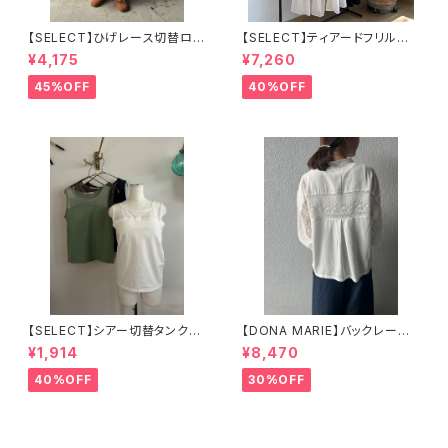
【SELECT】ひげレース切替ロン
【SELECT】ティアードフリルロ
グ丈 スカート
ングワンピース
¥4,175
¥7,260
45%OFF
40%OFF
【SELECT】シアー切替タンクト
【DONA MARIE】バックレース
ップ 25-0600
シャツ
¥1,914
¥8,470
40%OFF
30%OFF