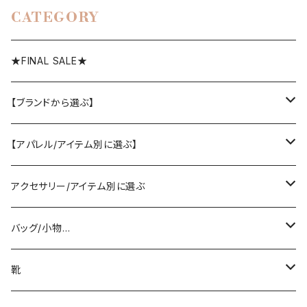
CATEGORY
★FINAL SALE★
【ブランドから選ぶ】
SELECT／ORIGINAL
【アパレル/アイテム別に選ぶ】
PASSIONE/cafune
outer
アクセサリー/アイテム別に選ぶ
coat/down
ヤマトドレス／dolly-sean／DONEEYU／他
tops
pierce/earring/ear cuff
バッグ/小物…
jacket/blouson
knit/sweat/parker
lovint
bottom
necklace/top
bag
靴
cardigan/zip parker
T-shirt/cutsew