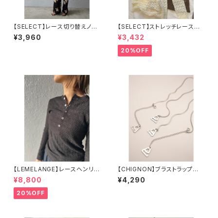
【SELECT】レース切り替えノー
【SELECT】ストレッチレースプ
スリーブカットソー
チハイネックPO 25-0685
¥3,960
¥3,432
20%OFF
【LEMELANGE】レースヘンリー
【CHIGNON】ブラストラップ 0
ネックTee 8611002
053-427SH／0053-428SH
¥8,800
¥4,290
20%OFF