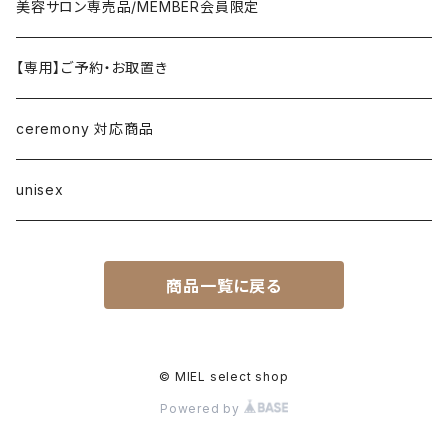
denim
RISLEY
one-piece/salopette
ring
stol・muffler・scarf
sandal
美容サロン専売品/MEMBER会員限定
vest/jilet
blouse/shirt
pants
CHIGNON／YENN／Mewl
inner/underwear
bracelet/anklet
belt
sneaker
【専用】ご予約・お取置き
no sleeve/tank top
skirt
LEMELANGE／ESPEYRAC
hair accessory
hat・cap
loafer／flat shoes
ceremony 対応商品
other
anana
corsage/broach
arm cover
pumps・mule
unisex
DONA MARIE
eye wear
boots
商品一覧に戻る
EMUE／le chanter
other
DOSDIOSAS
© MIEL select shop
Powered by
ZEFFAR.CO accessory