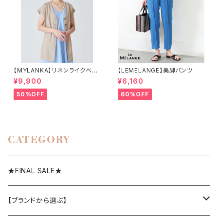
【MYLANKA】リネンライクベス
【LEMELANGE】美脚パンツ
ト
¥9,900
¥6,160
50%OFF
60%OFF
CATEGORY
★FINAL SALE★
【ブランドから選ぶ】