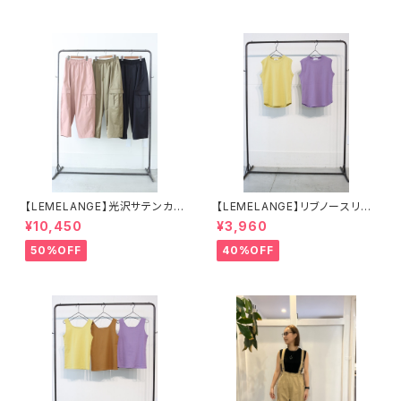
【LEMELANGE】光沢サテンカ
【LEMELANGE】リブノースリー
ーゴパンツ
ブトップス
¥10,450
¥3,960
50%OFF
40%OFF