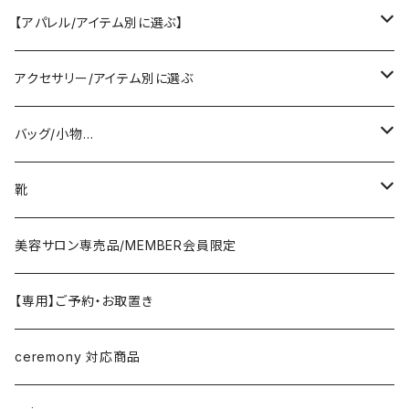
SELECT／ORIGINAL
【アパレル/アイテム別に選ぶ】
PASSIONE/cafune
outer
アクセサリー/アイテム別に選ぶ
coat/down
ヤマトドレス／dolly-sean／DONEEYU／他
tops
pierce/earring/ear cuff
バッグ/小物…
jacket/blouson
knit/sweat/parker
lovint
bottom
necklace/top
bag
靴
cardigan/zip parker
T-shirt/cutsew
denim
RISLEY
one-piece/salopette
ring
stol・muffler・scarf
sandal
美容サロン専売品/MEMBER会員限定
vest/jilet
blouse/shirt
pants
CHIGNON／YENN／Mewl
inner/underwear
bracelet/anklet
belt
sneaker
【専用】ご予約・お取置き
no sleeve/tank top
skirt
LEMELANGE／ESPEYRAC
hair accessory
hat・cap
loafer／flat shoes
ceremony 対応商品
other