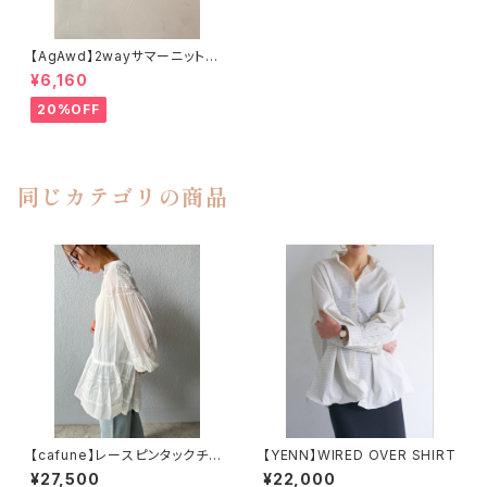
【AgAwd】2wayサマーニットタ
ンクトップ
¥6,160
20%OFF
同じカテゴリの商品
【cafune】レースピンタックチュ
【YENN】WIRED OVER SHIRT
ニックブラウス
¥27,500
¥22,000