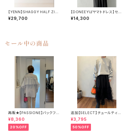
【YENN】SHAGGY HALF ZIP
【DONEEYU/ヤマトドレス】セッ
JK
トアップ可 ヴィンテージデシンノ
¥29,700
¥14,300
ースリーブブラウス
セール中の商品
再販★【PASSIONE】バックフリ
追加【SELECT】チュールティア
ルシャツチュニック
ードスカート 43-0101
¥8,360
¥3,795
20%OFF
50%OFF