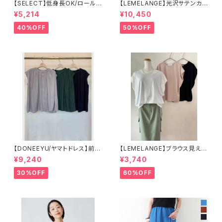
【SELECT】低身長OK/ロール
【LEMELANGE】光沢サテンカ
ヘムコットンリネンパンツ
ーゴパンツ
¥5,214
¥10,450
40%OFF
50%OFF
【DONEEYU/ヤマトドレス】前後
【LEMELANGE】ブラウス見えフ
awayヴィンテージサテンブラウ
レンチスリーブPO
¥9,240
¥3,740
ス セットアップ可
30%OFF
60%OFF