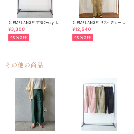
【LEMELANGE】定番2wayリブ
【LEMELANGE】サス付きカーゴ
タンクトップ
パンツ
¥3,300
¥12,540
40%OFF
40%OFF
その他の商品