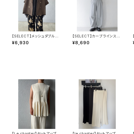
【SELECT】メッシュダブルジ
【SELECT】カーブラインスウ
カ
ャケット
ェットパンツ
¥6,930
¥8,690
【Le chanter】セットアップ可
【le chanter】セットアップ可