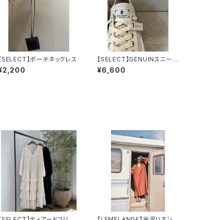
【SELECT】ポーチネックレス
【SELECT】GENUINスニーカ
ー
¥2,200
¥6,600
【SELECT】ティアードフリル
【LEMELANGE】光沢リネンス