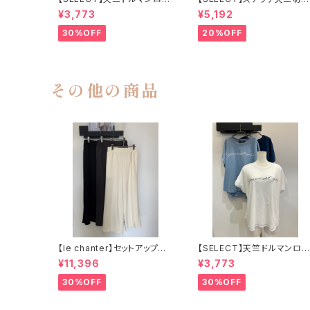
Tシャツ
替えワイドロゴT
¥3,773
¥5,192
30%OFF
20%OFF
その他の商品
【le chanter】セットアップ可
【SELECT】天竺ドルマンロゴ
カットジョーゼットセンタープ
Tシャツ
¥11,396
¥3,773
レスイージーパンツ
30%OFF
30%OFF