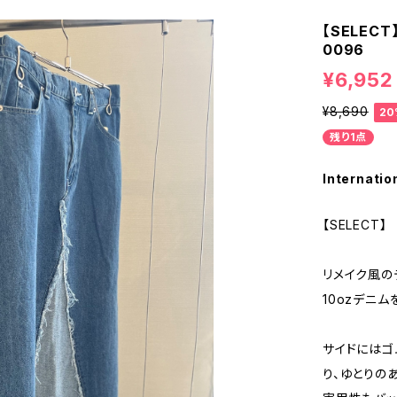
【SELEC
0096
¥6,952
¥8,690
20
残り1点
Internatio
【SELECT】
リメイク風の
10ozデニ
サイドにはゴ
り、ゆとりの