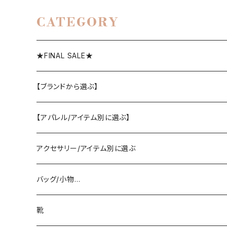
CATEGORY
★FINAL SALE★
【ブランドから選ぶ】
SELECT／ORIGINAL
【アパレル/アイテム別に選ぶ】
PASSIONE/cafune
outer
アクセサリー/アイテム別に選ぶ
coat/down
ヤマトドレス／dolly-sean／DONEEYU／他
tops
pierce/earring/ear cuff
バッグ/小物…
jacket/blouson
knit/sweat/parker
lovint
bottom
necklace/top
bag
靴