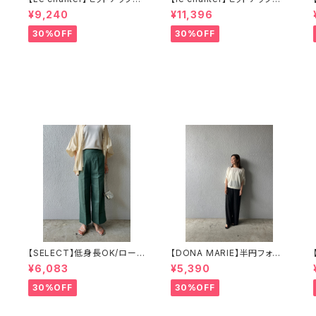
カットジョーゼットペプラムトッ
カットジョーゼットセンタープ
¥9,240
¥11,396
プス
レスイージーパンツ
30%OFF
30%OFF
【SELECT】低身長OK/ロール
【DONA MARIE】半円フォル
ヘムコットンリネンパンツ
ム5分袖ブラウス
¥6,083
¥5,390
30%OFF
30%OFF