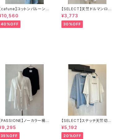
【cafune】コットンバルーンス
【SELECT】天竺ドルマンロゴ
リーブブラウス
Tシャツ
¥10,560
¥3,773
40%OFF
30%OFF
【PASSIONE】ノーカラー楊柳
【SELECT】ステッチ天竺切り
シャツ 526956
替えワイドロゴT
¥9,295
¥5,192
35%OFF
20%OFF