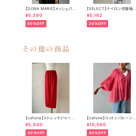
【DONA MARIE】メッシュパー
【SELECT】ナイロン切替袖
カー
ルーンスリーブプルオーバー
¥5,390
¥5,192
50%OFF
20%OFF
その他の商品
【cafune】ストレッチジャージ
【cafune】コットンバルーン
ータイトスカート 615614
リーブブラウス
¥5,940
¥10,560
40%OFF
40%OFF