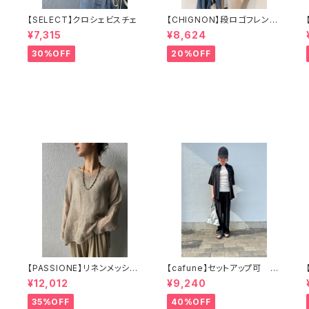
バ
【SELECT】クロシェビスチェ
【CHIGNON】段ロゴフレンチ
Tシャツ 8743-620KK
¥7,315
¥8,624
30%OFF
20%OFF
ス
【PASSIONE】リネンメッシュ
【cafune】セットアップ可 イ
プルオーバー
ージーパンツ 535608
¥12,012
¥9,240
35%OFF
40%OFF