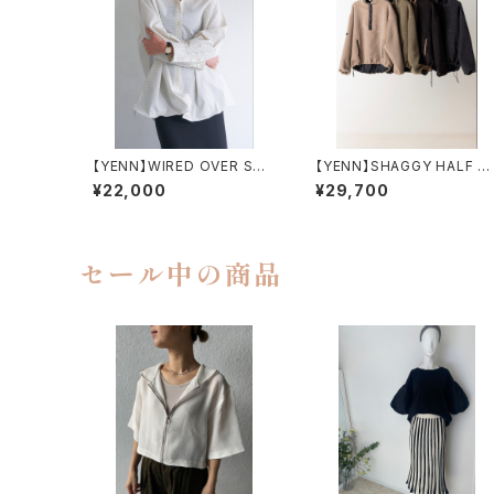
【YENN】WIRED OVER SHI
【YENN】SHAGGY HALF ZI
RT
P JK
¥22,000
¥29,700
セール中の商品