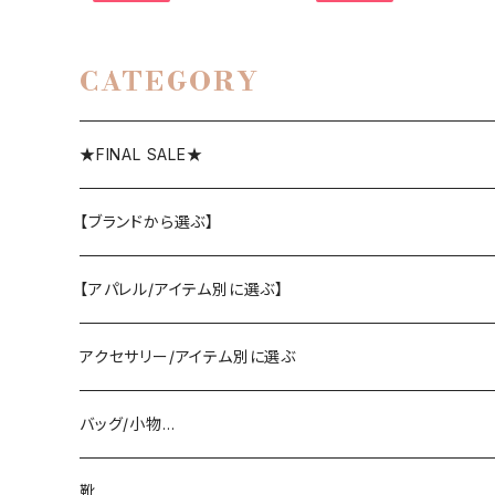
CATEGORY
★FINAL SALE★
【ブランドから選ぶ】
SELECT／ORIGINAL
【アパレル/アイテム別に選ぶ】
PASSIONE/cafune
outer
アクセサリー/アイテム別に選ぶ
coat/down
ヤマトドレス／dolly-sean／DONEEYU／他
tops
pierce/earring/ear cuff
バッグ/小物…
jacket/blouson
knit/sweat/parker
lovint
bottom
necklace/top
bag
靴