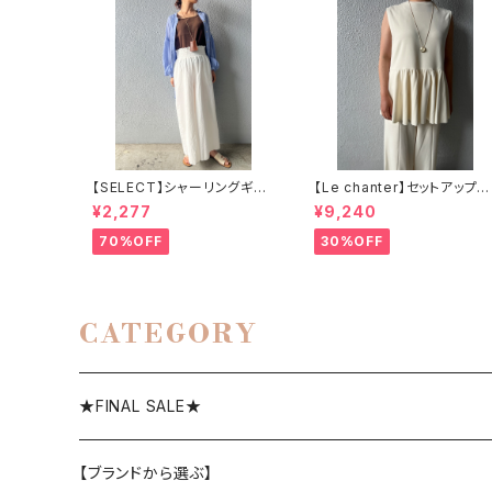
【SELECT】シャーリングギャ
【Le chanter】セットアップ可
ザーパンツ
カットジョーゼットペプラムト
¥2,277
¥9,240
プス
70%OFF
30%OFF
CATEGORY
★FINAL SALE★
【ブランドから選ぶ】