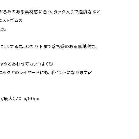
とろみのある素材感に合う、タック入りで適度なゆと
エストゴムの
ツ。
にくくする為、わたり下まで落ち感のある裏地付き。
ャツとあわせてカッコよく◎
ニックとのレイヤードにも、ポイントになります✔️
/最大）70㎝/90㎝