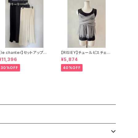
【le chanter】セットアップ可
【RISIEY】チュールビスチェ
カットジョーゼットセンタープ
R2501-MBT804
¥11,396
¥5,874
レスイージーパンツ
30%OFF
40%OFF