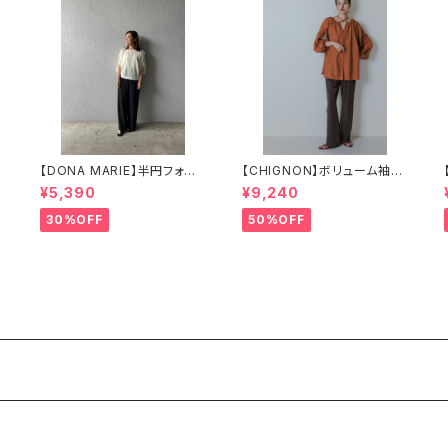
【DONA MARIE】半円フォル
【CHIGNON】ボリューム袖2
ッ
ム5分袖ブラウス
wayブラウス 1853-379N
¥5,390
¥9,240
H
30%OFF
50%OFF