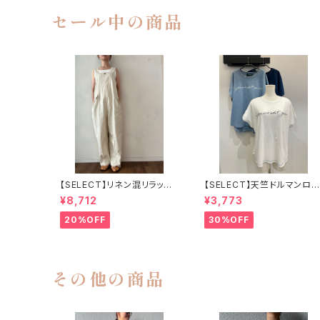
セール中の商品
【SELECT】リネン混リラック
【SELECT】天竺ドルマンロゴ
スサロペット
Tシャツ
¥8,712
¥3,773
20%OFF
30%OFF
その他の商品