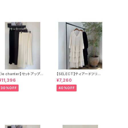
【le chanter】セットアップ可
【SELECT】ティアードフリル
カットジョーゼットセンタープ
ロングワンピース
¥11,396
¥7,260
レスイージーパンツ
30%OFF
40%OFF