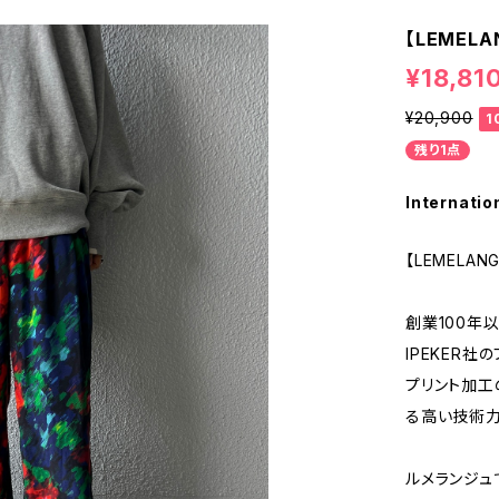
【LEMEL
¥18,81
¥20,900
1
残り1点
Internatio
【LEMELA
創業100年
IPEKER社
プリント加工
る高い技術力
ルメランジュ