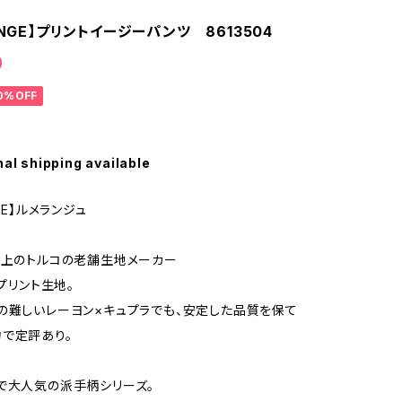
ANGE】プリントイージーパンツ 8613504
0
0%OFF
nal shipping available
NGE】ルメランジュ
以上のトルコの老舗生地メーカー
のプリント生地。
の難しいレーヨン×キュプラでも、安定した品質を保て
で定評あり。
で大人気の派手柄シリーズ。