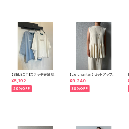
【SELECT】ステッチ天竺切り
【Le chanter】セットアップ可
替えワイドロゴT
カットジョーゼットペプラムトッ
¥5,192
¥9,240
プス
20%OFF
30%OFF