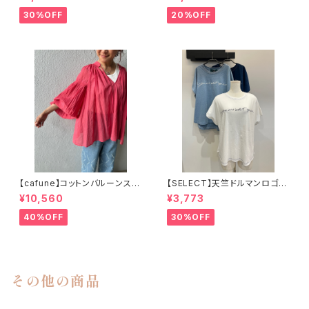
30%OFF
20%OFF
【cafune】コットンバルーンスリ
【SELECT】天竺ドルマンロゴT
ーブブラウス
シャツ
¥10,560
¥3,773
40%OFF
30%OFF
その他の商品