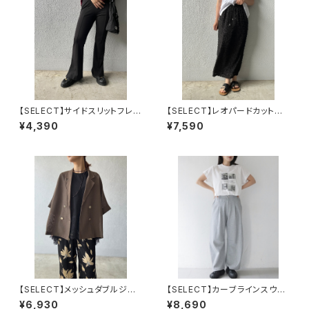
【SELECT】サイドスリットフレア
【SELECT】レオパードカットジ
レギンスパンツ
ャガードイージータイトスカート
¥4,390
¥7,590
【SELECT】メッシュダブルジャ
【SELECT】カーブラインスウェ
ケット
ットパンツ
¥6,930
¥8,690