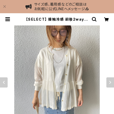
サイズ感、着用感などのご相談は
お気軽に公式LINEへメッセージ📤
【SELECT】 接触冷感 前後2wayペ
プラムシアーカーディガン | MIEL se
lect shop