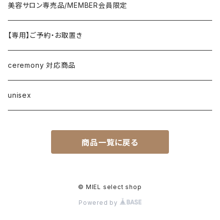
T-shirt/cutsew
denim
RISLEY
one-piece/salopette
ring
stol・muffler・scarf
sandal
美容サロン専売品/MEMBER会員限定
vest/jilet
blouse/shirt
pants
CHIGNON／YENN／Mewl
inner/underwear
bracelet/anklet
belt
sneaker
【専用】ご予約・お取置き
no sleeve/tank top
skirt
LEMELANGE／ESPEYRAC
hair accessory
hat・cap
loafer／flat shoes
ceremony 対応商品
other
anana
corsage/broach
arm cover
pumps・mule
unisex
DONA MARIE
eye wear
boots
商品一覧に戻る
EMUE／le chanter
other
DOSDIOSAS
© MIEL select shop
Powered by
ZEFFAR.CO accessory