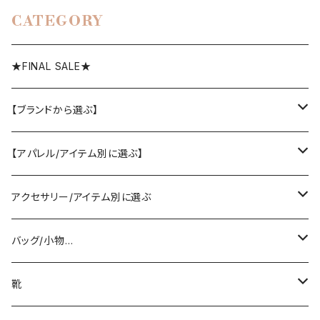
CATEGORY
★FINAL SALE★
【ブランドから選ぶ】
SELECT／ORIGINAL
【アパレル/アイテム別に選ぶ】
PASSIONE/cafune
outer
アクセサリー/アイテム別に選ぶ
coat/down
ヤマトドレス／dolly-sean／DONEEYU／他
tops
pierce/earring/ear cuff
バッグ/小物…
jacket/blouson
knit/sweat/parker
lovint
bottom
necklace/top
bag
靴
cardigan/zip parker