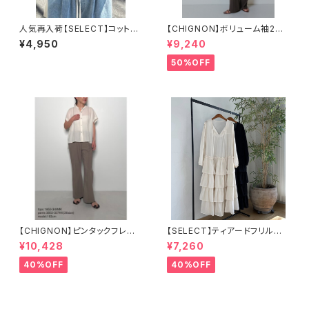
人気再入荷【SELECT】コットン
【CHIGNON】ボリューム袖2wa
フライス ミニ Tシャツ
yブラウス 1853-379NH
¥4,950
¥9,240
50%OFF
【CHIGNON】ピンタックフレア
【SELECT】ティアードフリルロ
パンツ[3853-337KK]
ングワンピース
¥10,428
¥7,260
40%OFF
40%OFF