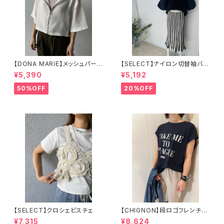
【DONA MARIE】メッシュパーカ
【SELECT】ナイロン切替袖バル
ー
ーンスリーブプルオーバー
¥5,390
¥5,192
50%OFF
20%OFF
【SELECT】クロシェビスチェ
【CHIGNON】段ロゴフレンチT
シャツ 8743-620KK
¥7,315
¥8,624