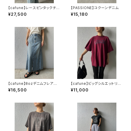
【cafune】レースピンタックチュ
【PASSIONE】コクーンデニム
ニックブラウス
¥27,500
¥15,180
【cafune】8ozデニムフレアス
【cafune】ビッグシルエットリバ
カート
ーシブルT
¥16,500
¥11,000