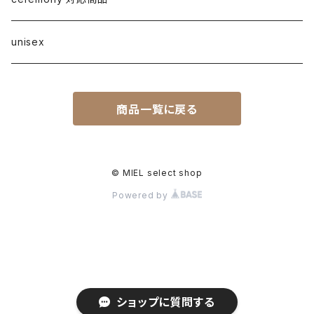
other
anana
corsage/broach
arm cover
pumps・mule
unisex
DONA MARIE
eye wear
boots
商品一覧に戻る
EMUE／le chanter
other
DOSDIOSAS
© MIEL select shop
Powered by
ZEFFAR.CO accessory
libero
ATELIER BRUGGE
ショップに質問する