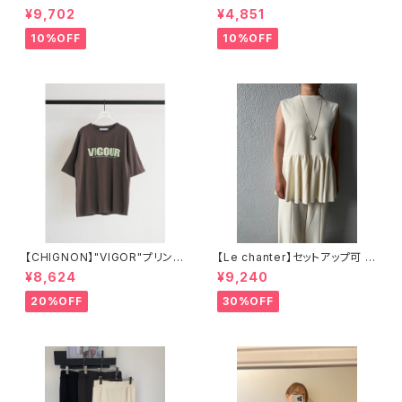
ンシアーキャミワンピ
ントロゴTシャツ
¥9,702
¥4,851
10%OFF
10%OFF
【CHIGNON】"VIGOR"プリント
【Le chanter】セットアップ可 カ
Tee 8461-102
ットジョーゼットペプラムトップス
¥8,624
¥9,240
20%OFF
30%OFF