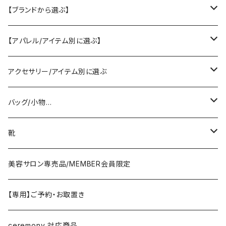
【ブランドから選ぶ】
SELECT／ORIGINAL
【アパレル/アイテム別に選ぶ】
PASSIONE/cafune
outer
アクセサリー/アイテム別に選ぶ
coat/down
ヤマトドレス／dolly-sean／DONEEYU／他
tops
pierce/earring/ear cuff
バッグ/小物…
jacket/blouson
knit/sweat/parker
lovint
bottom
necklace/top
bag
靴
cardigan/zip parker
T-shirt/cutsew
denim
RISLEY
one-piece/salopette
ring
stol・muffler・scarf
sandal
美容サロン専売品/MEMBER会員限定
vest/jilet
blouse/shirt
pants
CHIGNON／YENN／Mewl
inner/underwear
bracelet/anklet
belt
sneaker
【専用】ご予約・お取置き
no sleeve/tank top
skirt
LEMELANGE／ESPEYRAC
hair accessory
hat・cap
loafer／flat shoes
ceremony 対応商品