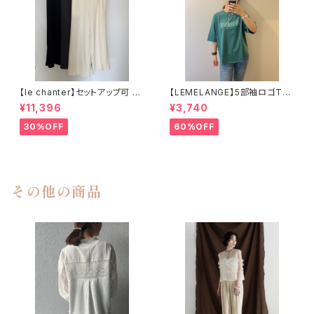
【le chanter】セットアップ可 カ
【LEMELANGE】5部袖ロゴTee
ットジョーゼットセンタープレス
シャツ
¥11,396
¥3,740
イージーパンツ
30%OFF
60%OFF
その他の商品