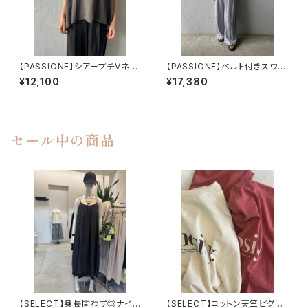
【PASSIONE】シアープチVネッ
【PASSIONE】ベルト付きスウェ
クTシャツ
ットパンツ
¥12,100
¥17,380
セール中の商品
【SELECT】身長問わず◎ナイロ
【SELECT】コットン天竺ピグメ