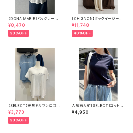
【DONA MARIE】バックレース
【CHIGNON】タックイージーパ
シャツ
ンツ 3652-173KK
¥8,470
¥11,748
30%OFF
40%OFF
【SELECT】天竺ドルマンロゴT
人気再入荷【SELECT】コットン
シャツ
フライス ミニ Tシャツ
¥3,773
¥4,950
30%OFF