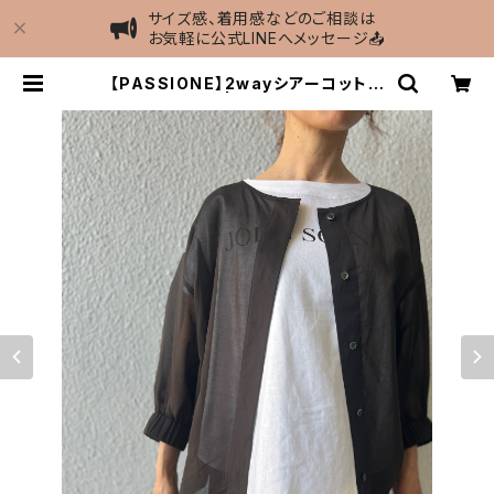
サイズ感、着用感などのご相談は
お気軽に公式LINEへメッセージ📤
【PASSIONE】2wayシアーコットン
ドルマンシャツ | MIEL select sho
p