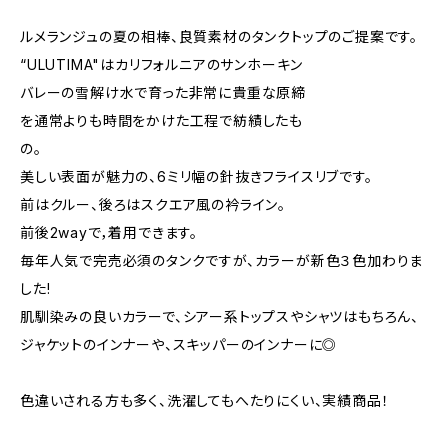
ルメランジュの夏の相棒、良質素材のタンクトップのご提案です。
“ULUTIMA"はカリフォルニアのサンホーキン
バレーの雪解け水で育った非常に貴重な原締
を通常よりも時間をかけた工程で紡績したも
の。
美しい表面が魅力の、6ミリ幅の針抜きフライスリブです。
前はクルー、後ろはスクエア風の衿ライン。
前後2wayで，着用できます。
毎年人気で完売必須のタンクですが、カラーが新色３色加わりま
した!
肌馴染みの良いカラーで、シアー系トップスやシャツはもちろん、
ジャケットのインナーや、スキッパーのインナーに◎
色違いされる方も多く、洗濯してもへたりにくい、実績商品！