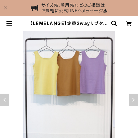
サイズ感、着用感などのご相談は
お気軽に公式LINEへメッセージ📤
【LEMELANGE】定番2wayリブタン
クトップ | MIEL select shop