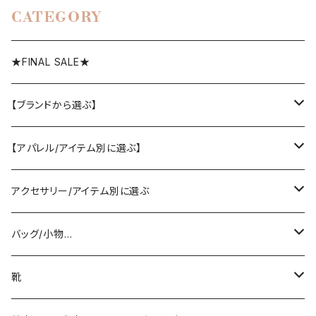
CATEGORY
★FINAL SALE★
【ブランドから選ぶ】
SELECT／ORIGINAL
【アパレル/アイテム別に選ぶ】
PASSIONE/cafune
outer
アクセサリー/アイテム別に選ぶ
coat/down
ヤマトドレス／dolly-sean／DONEEYU／他
tops
pierce/earring/ear cuff
バッグ/小物…
jacket/blouson
knit/sweat/parker
lovint
bottom
necklace/top
bag
靴
cardigan/zip parker
T-shirt/cutsew