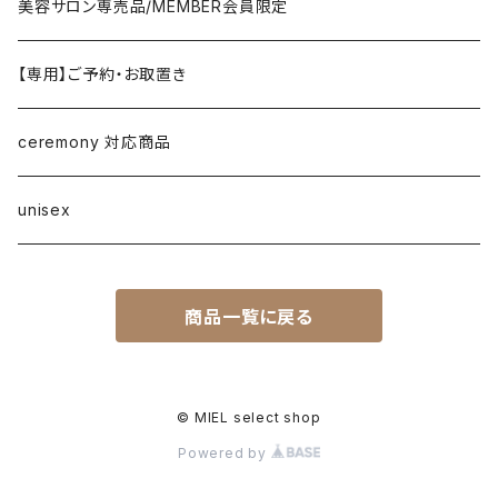
denim
RISLEY
one-piece/salopette
ring
stol・muffler・scarf
sandal
美容サロン専売品/MEMBER会員限定
vest/jilet
blouse/shirt
pants
CHIGNON／YENN／Mewl
inner/underwear
bracelet/anklet
belt
sneaker
【専用】ご予約・お取置き
no sleeve/tank top
skirt
LEMELANGE／ESPEYRAC
hair accessory
hat・cap
loafer／flat shoes
ceremony 対応商品
other
anana
corsage/broach
arm cover
pumps・mule
unisex
DONA MARIE
eye wear
boots
商品一覧に戻る
EMUE／le chanter
other
DOSDIOSAS
© MIEL select shop
Powered by
ZEFFAR.CO accessory