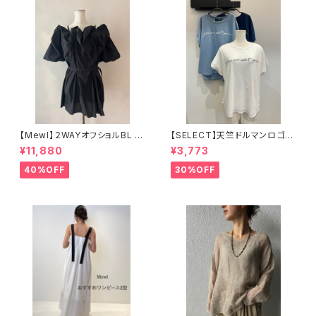
【Mewl】２WAYオフショルBL /
【SELECT】天竺ドルマンロゴT
M252-15189
シャツ
¥11,880
¥3,773
40%OFF
30%OFF