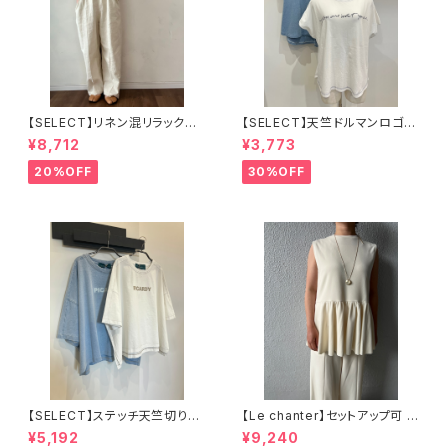
【SELECT】リネン混リラックス
【SELECT】天竺ドルマンロゴT
サロペット
シャツ
¥8,712
¥3,773
20%OFF
30%OFF
【SELECT】ステッチ天竺切り替
【Le chanter】セットアップ可 カ
えワイドロゴT
ットジョーゼットペプラムトップス
¥5,192
¥9,240