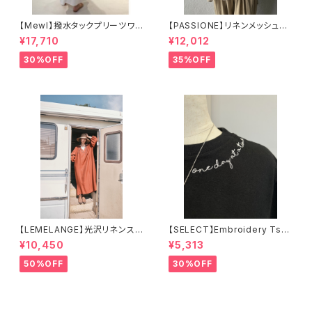
【Mewl】撥水タックプリーツワン
【PASSIONE】リネンメッシュプ
ピース
ルオーバー
¥17,710
¥12,012
30%OFF
35%OFF
【LEMELANGE】光沢リネンスキ
【SELECT】Embroidery Tshi
ッパーワンピース
rt / エンブロイダリーTシャツ
¥10,450
¥5,313
50%OFF
30%OFF