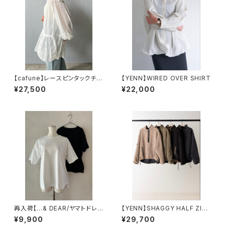
【cafune】レースピンタックチュ
【YENN】WIRED OVER SHIRT
ニックブラウス
¥27,500
¥22,000
再入荷【…& DEAR/ヤマトドレ
【YENN】SHAGGY HALF ZIP
ス】スーピマコットンTシャツ R
JK
¥9,900
¥29,700
-1629